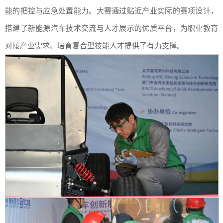
能的把控与应急处置能力。大赛通过贴近产业实际的赛项设计，
搭建了新能源汽车技术交流与人才展示的优质平台，为职业教育
对接产业需求、培育复合型技能人才提供了有力支撑。